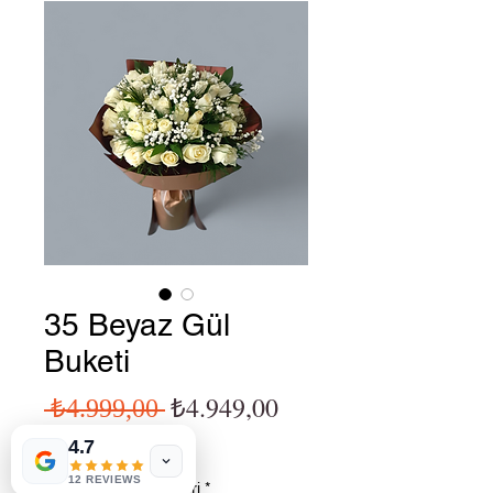
35 Beyaz Gül
Buketi
Normal Fiyat
İndirimli Fiyat
₺4.949,00
 ₺4.999,00 
KDV dahil
4.7
12 REVIEWS
paketleme seçenekleri
*