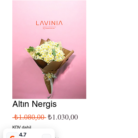
Altın Nergis
Normal Fiyat
İndirimli Fiyat
₺1.030,00
 ₺1.080,00 
KDV dahil
4.7