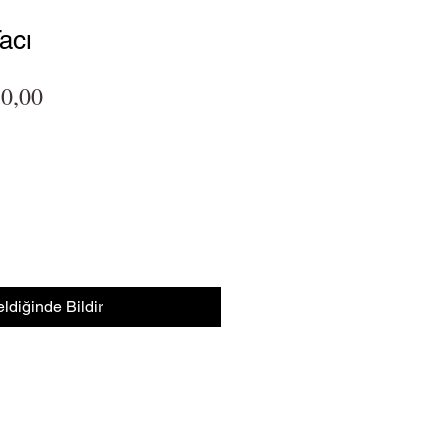
acı
l Fiyat
İndirimli Fiyat
0,00
ldiğinde Bildir