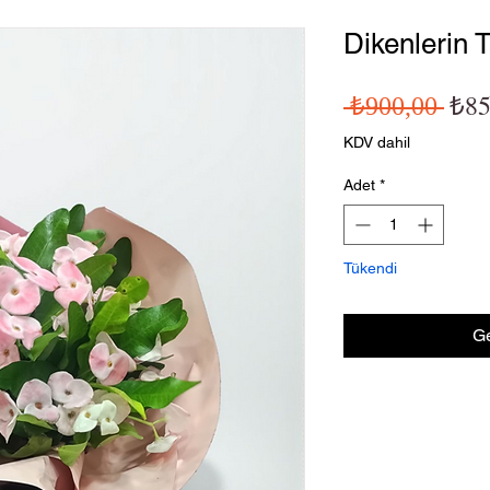
Dikenlerin T
Norma
₺85
 ₺900,00 
KDV dahil
Adet
*
Tükendi
Ge