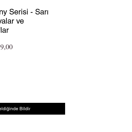
y Serisi - Sarı
alar ve
lar
l Fiyat
İndirimli Fiyat
9,00
ldiğinde Bildir