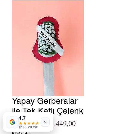
Yapay Gerberalar
ile Tek Katlı Çelenk
4.7
Normal Fiyat
İndirimli Fiyat
₺1.449,00
 ₺1.499,00 
12 REVIEWS
KDV dahil